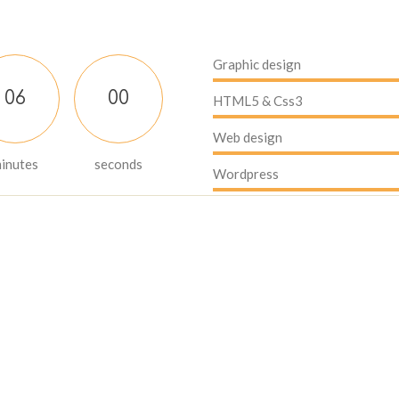
Graphic design
0
6
0
2
HTML5 & Css3
Web design
inutes
seconds
Wordpress