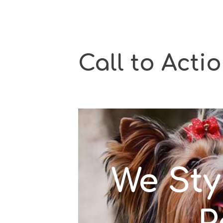
Call to Acti
We Sty