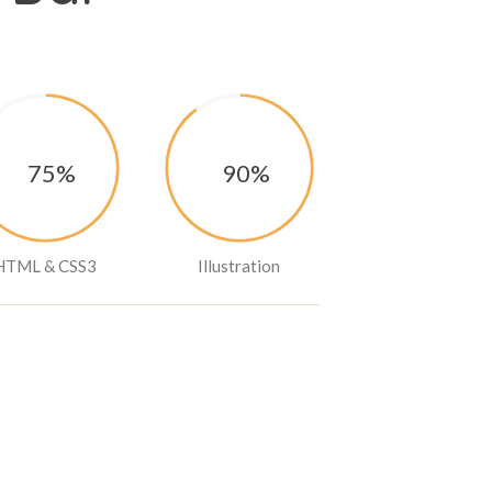
75%
90%
HTML & CSS3
Illustration