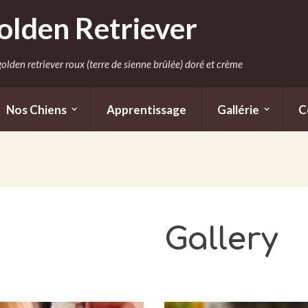
olden Retriever
olden retriever roux (terre de sienne brûlée) doré et crème
Nos Chiens
Apprentissage
Gallérie
C
Gallery