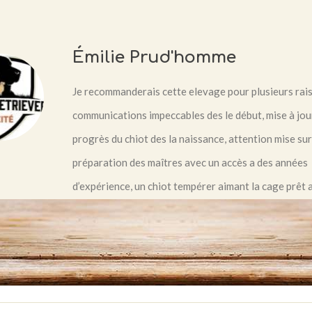
Émilie Prud'homme
Je recommanderais cette elevage pour plusieurs rais
communications impeccables des le début, mise à jou
progrès du chiot des la naissance, attention mise sur
préparation des maîtres avec un accès a des années
d’expérience, un chiot tempérer aimant la cage prêt 
prendre une nouvelle vie. Nous adorons notre Whisk
n’est pas seulement beau mais gentil, aimable, enjoué
intelligent.