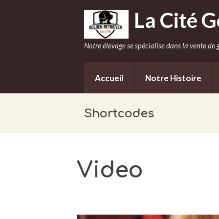
La Cité G
Notre élevage se spécialise dans la vente de g
Accueil
Notre Histoire
Shortcodes
Video