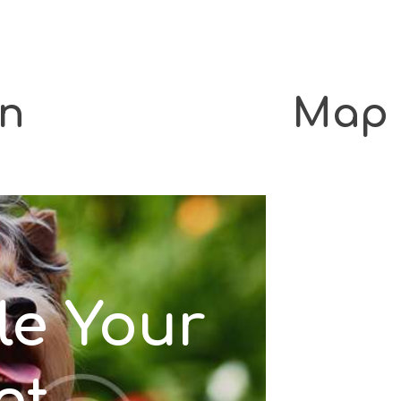
on
Map
le Your